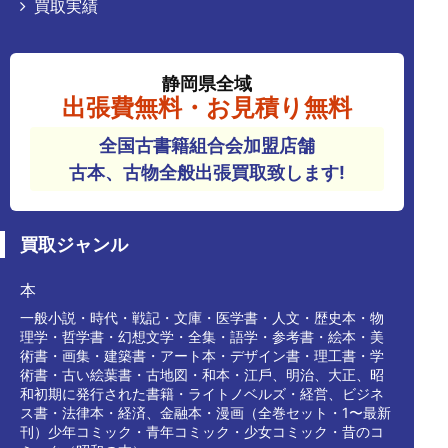
買取実績
静岡県全域
出張費無料・お見積り無料
全国古書籍組合会加盟店舗
古本、古物全般出張買取致します!
買取ジャンル
本
⼀般小説・時代・戦記・⽂庫・医学書・人⽂・歴史本・物
理学・哲学書・幻想⽂学・全集・語学・参考書・絵本・美
術書・画集・建築書・アート本・デザイン書・理⼯書・学
術書・古い絵葉書・古地図・和本・江⼾、明治、⼤正、昭
和初期に発⾏された書籍・ライトノベルズ・経営、ビジネ
ス書・法律本・経済、⾦融本・漫画（全巻セット・1〜最新
刊）少年コミック・⻘年コミック・少⼥コミック・昔のコ