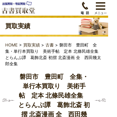
買取実績
HOME
>
買取実績
>
古書
>
磐田市 豊田町 全
集・単行本買取り 美術手帖 定本 北條民雄全集
とらんぷ譚 葛飾北斎 初摺 北斎漫画 全 西田幾太
郎全集
磐田市 豊田町 全集・
単行本買取り 美術手
帖 定本 北條民雄全集
とらんぷ譚 葛飾北斎 初
摺 北斎漫画 全 西田幾