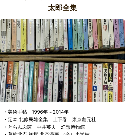
太郎全集
・美術手帖 1996年～2014年
・定本 北條民雄全集 上下巻 東京創元社
・とらんぷ譚 中井英夫 幻想博物館
・葛飾北斎 初摺 北斎漫画 （全）小学館