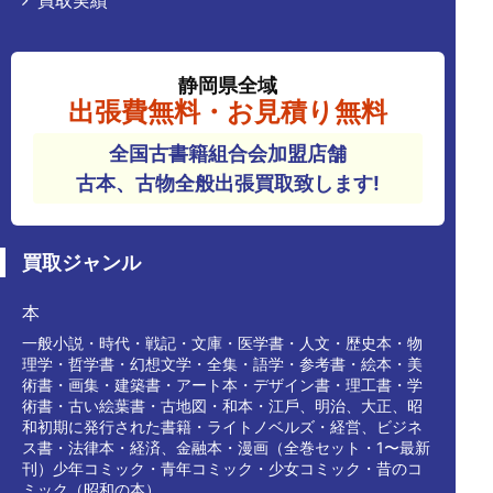
静岡県全域
出張費無料・お見積り無料
全国古書籍組合会加盟店舗
古本、古物全般出張買取致します!
買取ジャンル
本
⼀般小説・時代・戦記・⽂庫・医学書・人⽂・歴史本・物
理学・哲学書・幻想⽂学・全集・語学・参考書・絵本・美
術書・画集・建築書・アート本・デザイン書・理⼯書・学
術書・古い絵葉書・古地図・和本・江⼾、明治、⼤正、昭
和初期に発⾏された書籍・ライトノベルズ・経営、ビジネ
ス書・法律本・経済、⾦融本・漫画（全巻セット・1〜最新
刊）少年コミック・⻘年コミック・少⼥コミック・昔のコ
ミック（昭和の本）